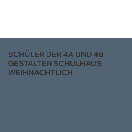
SCHÜLER DER 4A UND 4B
GESTALTEN SCHULHAUS
WEIHNACHTLICH
.