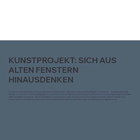
KUNSTPROJEKT: SICH AUS
ALTEN FENSTERN
HINAUSDENKEN
Im Rahmen des Kunstprojekts „Sich aus alten Fenstern hinausdenken“ gestalteten einzelne Schülerinnen der 3A-Klasse - Cetin Baybars und Filip
Marcinkovic - mit viel Kreativität und Engagement alte Fenster neu. Mit der Unterstützung von Frau Redhammer und Frau Walluschnig entstanden
dabei individuelle Kunstwerke, die den Schulgarten auf besondere Weise verschönern und zum Nachdenken sowie Träumen einladen. Das
Projekt verbindet künstlerisches Gestalten mit Nachhaltigkeit und trägt zu einer lebendigen Gestaltung des Schulgeländes bei.