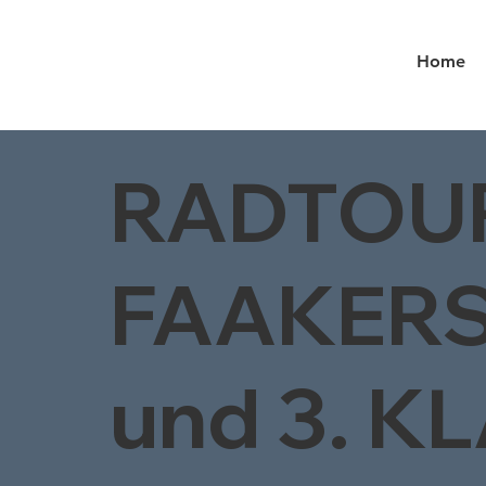
Home
RADTOU
FAAKERS
und 3. K