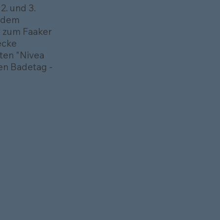
2. und 3.
endem
 zum Faaker
ecke
ten "Nivea
en Badetag -