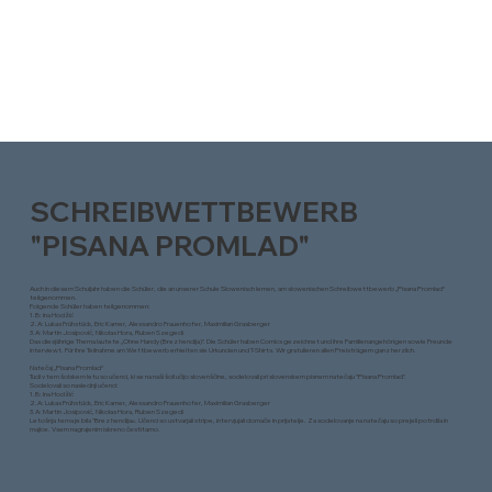
SCHREIBWETTBEWERB
"PISANA PROMLAD"
Auch in diesem Schuljahr haben die Schüler, die an unserer Schule Slowenisch lernen, am slowenischen Schreibwettbewerb „Pisana Promlad“
teilgenommen.
Folgende Schüler haben teilgenommen:
1.B: Ina Hodžić
2.A: Lukas Frühstück, Eric Karner, Alessandro Frauenhofer, Maximilian Grasberger
3.A: Martin Josipović, Nikolas Hora, Ruben Szegedi
Das diesjährige Thema lautete „Ohne Handy (Brez hendija)“. Die Schüler haben Comics gezeichnet und ihre Familienangehörigen sowie Freunde
interviewt. Für ihre Teilnahme am Wettbewerb erhielten sie Urkunden und T-Shirts. Wir gratulieren allen Preisträgern ganz herzlich.
Natečaj „Pisana Promlad“
Tudi v tem šolskem letu so učenci, ki se na naši šoli učijo slovenščine, sodelovali pri slovenskem pisnem natečaju "Pisana Promlad".
Sodelovali so naslednji učenci:
1.B: Ina Hodžić
2.A: Lukas Frühstück, Eric Karner, Alessandro Frauenhofer, Maximilian Grasberger
3.A: Martin Josipović, Nikolas Hora, Ruben Szegedi
Letošnja tema je bila "Brez hendija«. Učenci so ustvarjali stripe, intervjujali domače in prijatelje. Za sodelovanje na natečaju so prejeli potrdila in
majice. Vsem nagrajenim iskreno čestitamo.